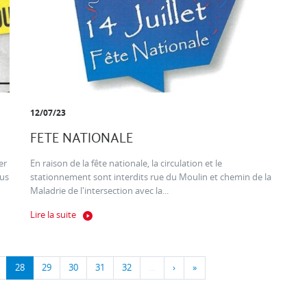
12/07/23
FETE NATIONALE
er
En raison de la fête nationale, la circulation et le
ous
stationnement sont interdits rue du Moulin et chemin de la
Maladrie de l'intersection avec la...
Lire la suite
28
29
30
31
32
…
›
»