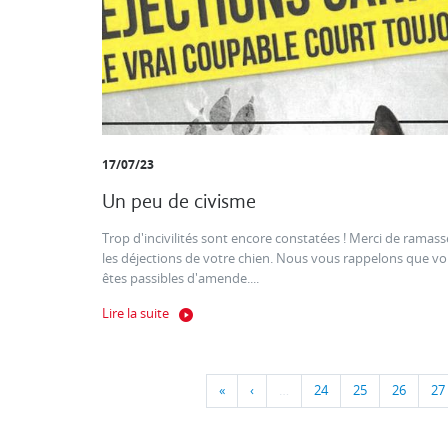
17/07/23
Un peu de civisme
Trop d'incivilités sont encore constatées ! Merci de ramass
les déjections de votre chien. Nous vous rappelons que v
êtes passibles d'amende....
Lire la suite
«
‹
…
24
25
26
27