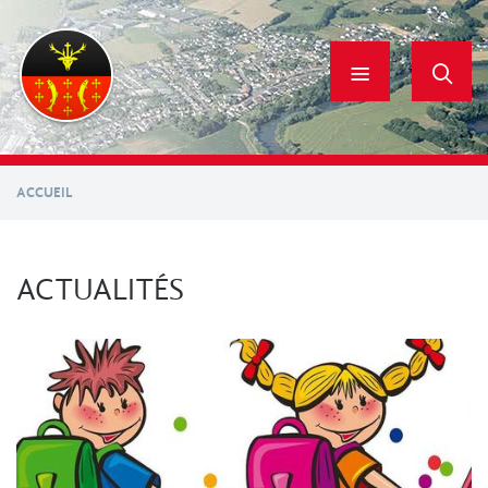
Aller
au
contenu
principal
ACCUEIL
ACTUALITÉS