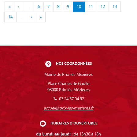
«
‹
…
6
7
8
9
10
11
12
13
14
…
›
»
NOS COORDONNÉES
Mairie de Prix-lès-Mézières
Place Charles de Gaulle
08000 Prix-lès-Mézières
03 24 57 04 92
accueil@prix-les-mezieres.fr
HORAIRES D'OUVERTURES
du Lundi au Jeudi :
de 13h30 à 18h