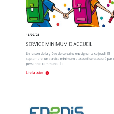
16/09/25
SERVICE MINIMUM D'ACCUEIL
En raison de la grève de certains enseignants ce jeudi 18
septembre, un service minimum d'accueil sera assuré par 
personnel communal. Le...
Lire la suite