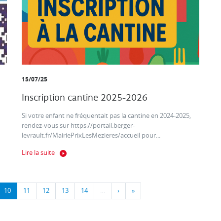
15/07/25
Inscription cantine 2025-2026
Si votre enfant ne fréquentait pas la cantine en 2024-2025,
rendez-vous sur https://portail.berger-
levrault.fr/MairiePrixLesMezieres/accueil pour...
Lire la suite
10
11
12
13
14
…
›
»