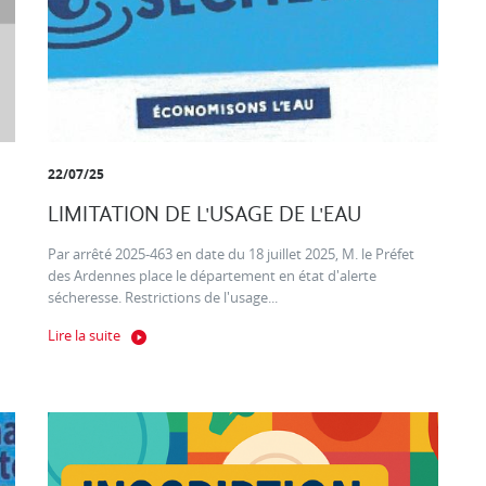
22/07/25
LIMITATION DE L'USAGE DE L'EAU
Par arrêté 2025-463 en date du 18 juillet 2025, M. le Préfet
des Ardennes place le département en état d'alerte
sécheresse. Restrictions de l'usage...
Lire la suite