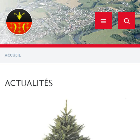
Aller
au
contenu
principal
ACCUEIL
ACTUALITÉS