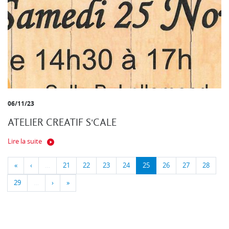
06/11/23
ATELIER CREATIF S'CALE
Lire la suite
«
‹
…
21
22
23
24
25
26
27
28
29
…
›
»