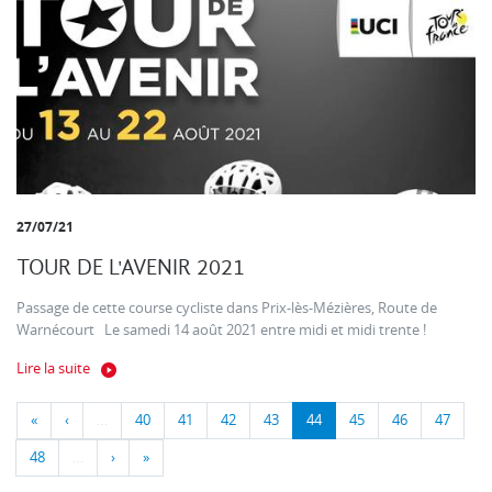
27/07/21
TOUR DE L'AVENIR 2021
Passage de cette course cycliste dans Prix-lès-Mézières, Route de
Warnécourt Le samedi 14 août 2021 entre midi et midi trente !
Lire la suite
«
‹
…
40
41
42
43
44
45
46
47
48
…
›
»