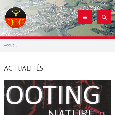
Aller
au
contenu
principal
ACCUEIL
ACTUALITÉS