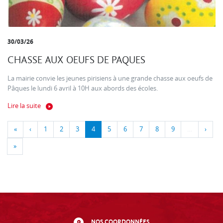
30/03/26
CHASSE AUX OEUFS DE PAQUES
La mairie convie les jeunes pirisiens à une grande chasse aux oeufs de
Pâques le lundi 6 avril à 10H aux abords des écoles.
Lire la suite
«
‹
1
2
3
4
5
6
7
8
9
…
›
»
NOS COORDONNÉES