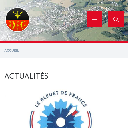
Aller
au
contenu
principal
ACCUEIL
ACTUALITÉS