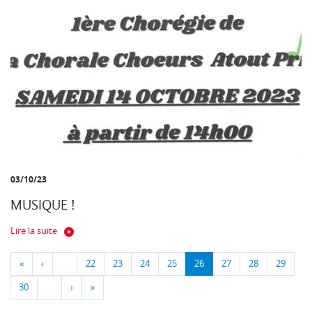
03/10/23
MUSIQUE !
Lire la suite
«
‹
…
22
23
24
25
26
27
28
29
30
…
›
»