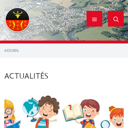
Aller
au
contenu
principal
ACCUEIL
ACTUALITÉS