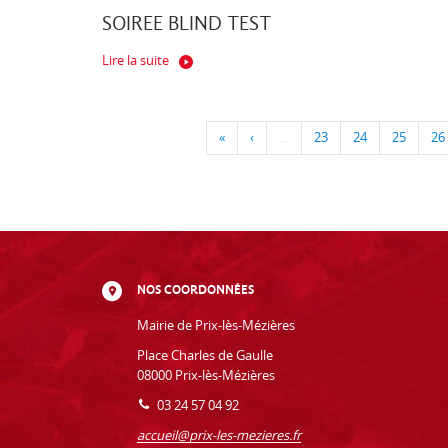
SOIREE BLIND TEST
Lire la suite
«
‹
…
23
24
25
26
NOS COORDONNÉES
Mairie de Prix-lès-Mézières
Place Charles de Gaulle
08000 Prix-lès-Mézières
03 24 57 04 92
accueil@prix-les-mezieres.fr