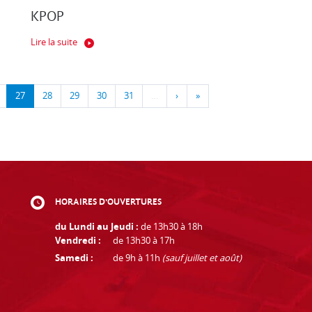
KPOP
Lire la suite
27
28
29
30
31
…
›
»
HORAIRES D'OUVERTURES
du Lundi au Jeudi :
de 13h30 à 18h
Vendredi :
de 13h30 à 17h
Samedi :
de 9h à 11h
(sauf juillet et août)