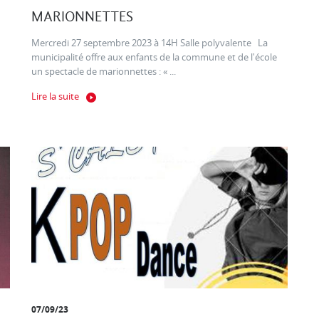
MARIONNETTES
Mercredi 27 septembre 2023 à 14H Salle polyvalente La
municipalité offre aux enfants de la commune et de l'école
un spectacle de marionnettes : « ...
Lire la suite
07/09/23