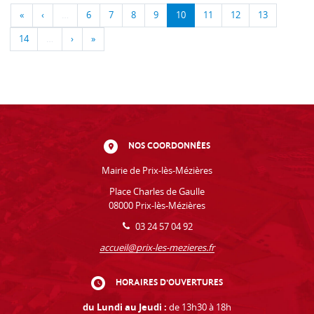
«
‹
…
6
7
8
9
10
11
12
13
14
…
›
»
NOS COORDONNÉES
Mairie de Prix-lès-Mézières
Place Charles de Gaulle
08000 Prix-lès-Mézières
03 24 57 04 92
accueil@prix-les-mezieres.fr
HORAIRES D'OUVERTURES
du Lundi au Jeudi :
de 13h30 à 18h