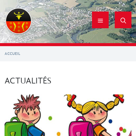
Aller
au
contenu
principal
ACCUEIL
ACTUALITÉS