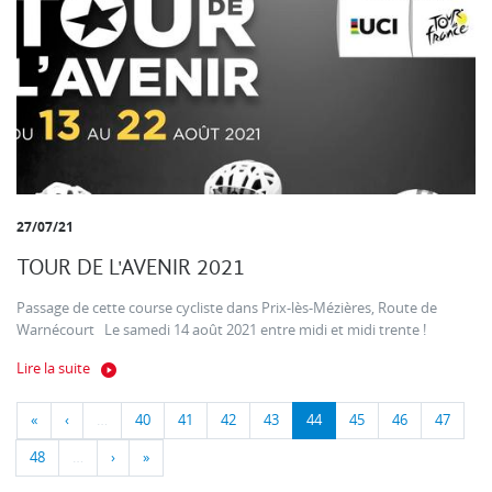
27/07/21
TOUR DE L'AVENIR 2021
Passage de cette course cycliste dans Prix-lès-Mézières, Route de
Warnécourt Le samedi 14 août 2021 entre midi et midi trente !
Lire la suite
«
‹
…
40
41
42
43
44
45
46
47
48
…
›
»