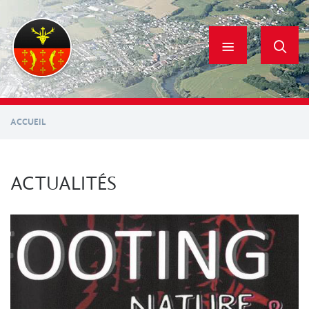
Aller
au
contenu
principal
ACCUEIL
ACTUALITÉS