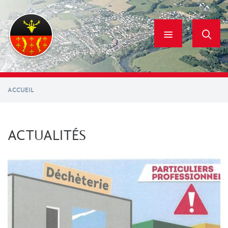
Aller
au
contenu
principal
ACCUEIL
ACTUALITÉS