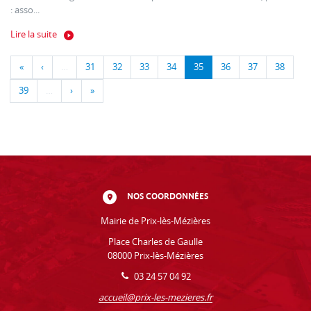
: asso...
Lire la suite
«
‹
…
31
32
33
34
35
36
37
38
39
…
›
»
NOS COORDONNÉES
Mairie de Prix-lès-Mézières
Place Charles de Gaulle
08000 Prix-lès-Mézières
03 24 57 04 92
accueil@prix-les-mezieres.fr