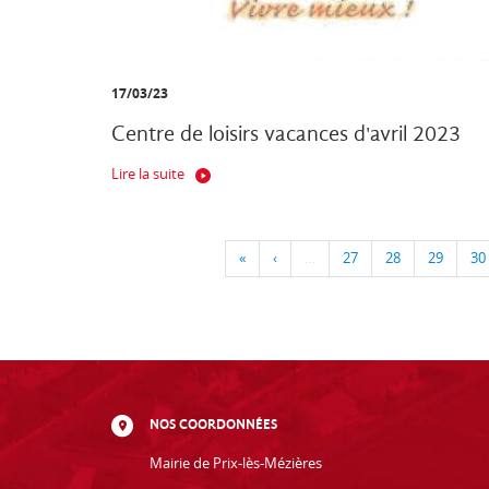
17/03/23
Centre de loisirs vacances d'avril 2023
Lire la suite
«
‹
…
27
28
29
30
NOS COORDONNÉES
Mairie de Prix-lès-Mézières