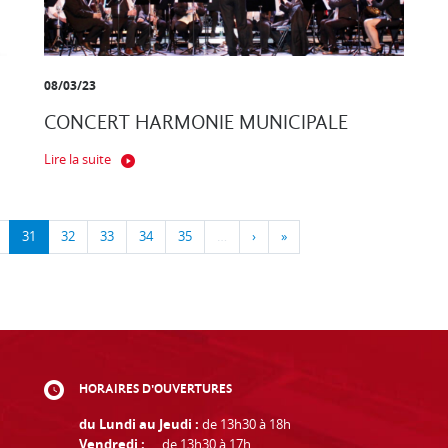
08/03/23
CONCERT HARMONIE MUNICIPALE
Lire la suite
31
32
33
34
35
…
›
»
HORAIRES D'OUVERTURES
du Lundi au Jeudi :
de 13h30 à 18h
Vendredi :
de 13h30 à 17h