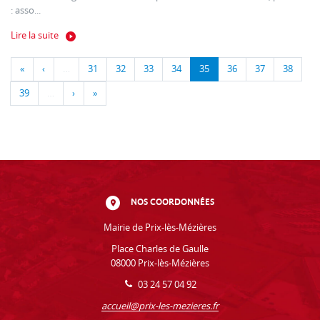
: asso...
Lire la suite
«
‹
…
31
32
33
34
35
36
37
38
39
…
›
»
NOS COORDONNÉES
Mairie de Prix-lès-Mézières
Place Charles de Gaulle
08000 Prix-lès-Mézières
03 24 57 04 92
accueil@prix-les-mezieres.fr