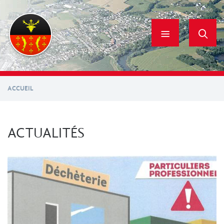
Aller
au
contenu
principal
ACCUEIL
ACTUALITÉS