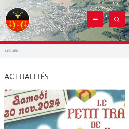
Aller
au
contenu
principal
ACCUEIL
ACTUALITÉS