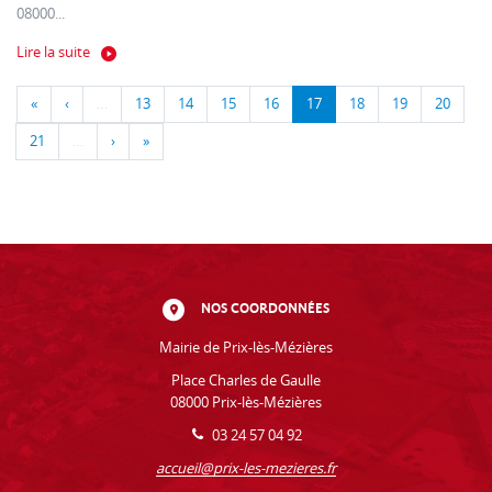
08000...
Lire la suite
«
‹
…
13
14
15
16
17
18
19
20
21
…
›
»
NOS COORDONNÉES
Mairie de Prix-lès-Mézières
Place Charles de Gaulle
08000 Prix-lès-Mézières
03 24 57 04 92
accueil@prix-les-mezieres.fr