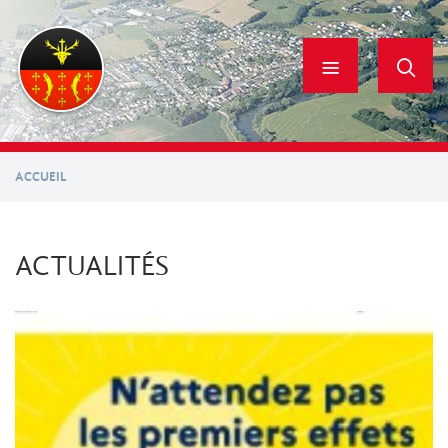
Aller
au
contenu
principal
ACCUEIL
ACTUALITÉS