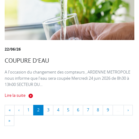
22/06/26
COUPURE D'EAU
A l'occasion du changement des compteurs , ARDENNE METROPOLE
nous informe que l'eau sera coupée Mercredi 24 juin 2026 de 8h30 à
13h00 SECTEUR DU...
Lire la suite
«
‹
1
2
3
4
5
6
7
8
9
…
›
»