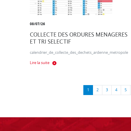
08/07/26
COLLECTE DES ORDURES MENAGERES
ET TRI SELECTIF
calendrier_de_collecte_des_dechets_ardenne_metropole
Lire la suite
1
2
3
4
5