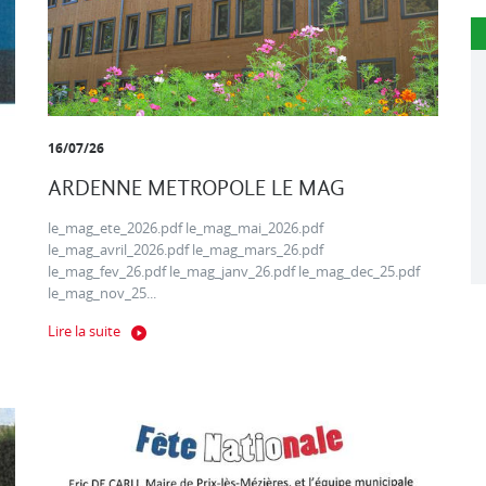
16/07/26
ARDENNE METROPOLE LE MAG
le_mag_ete_2026.pdf le_mag_mai_2026.pdf
le_mag_avril_2026.pdf le_mag_mars_26.pdf
le_mag_fev_26.pdf le_mag_janv_26.pdf le_mag_dec_25.pdf
le_mag_nov_25...
Lire la suite