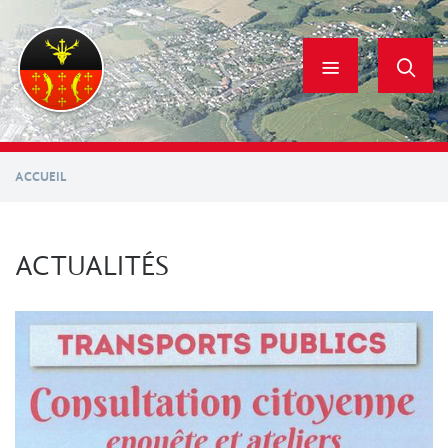
Aller
au
contenu
principal
ACCUEIL
ACTUALITÉS