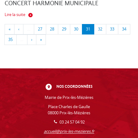
CONCERT HARMONIE MUNICIPALE
Lire la suite
«
‹
…
27
28
29
30
31
32
33
34
35
…
›
»
NOS COORDONNÉES
Mairie de Prix-lès-Mézières
Place Charles de Gaulle
08000 Prix-lès-Mézières
03 24 57 04 92
accueil@prix-les-mezieres.fr