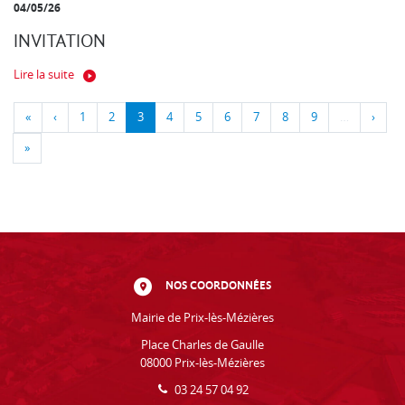
04/05/26
INVITATION
Lire la suite
«
‹
1
2
3
4
5
6
7
8
9
…
›
»
NOS COORDONNÉES
Mairie de Prix-lès-Mézières
Place Charles de Gaulle
08000 Prix-lès-Mézières
03 24 57 04 92