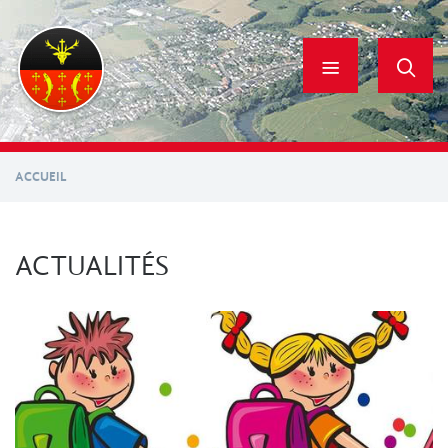
Aller
au
contenu
principal
ACCUEIL
ACTUALITÉS