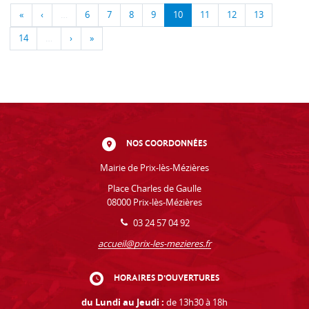
«
‹
…
6
7
8
9
10
11
12
13
14
…
›
»
NOS COORDONNÉES
Mairie de Prix-lès-Mézières
Place Charles de Gaulle
08000 Prix-lès-Mézières
03 24 57 04 92
accueil@prix-les-mezieres.fr
HORAIRES D'OUVERTURES
du Lundi au Jeudi :
de 13h30 à 18h