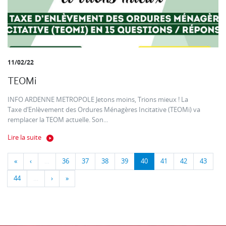
11/02/22
TEOMi
INFO ARDENNE METROPOLE Jetons moins, Trions mieux ! La
Taxe d’Enlèvement des Ordures Ménagères Incitative (TEOMi) va
remplacer la TEOM actuelle. Son...
Lire la suite
«
‹
…
36
37
38
39
40
41
42
43
44
…
›
»