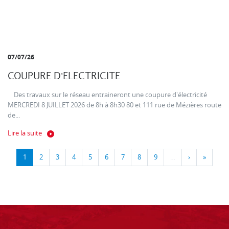
07/07/26
COUPURE D'ELECTRICITE
Des travaux sur le réseau entraineront une coupure d'électricité
MERCREDI 8 JUILLET 2026 de 8h à 8h30 80 et 111 rue de Mézières route
de...
Lire la suite
1
2
3
4
5
6
7
8
9
…
›
»