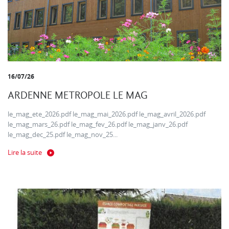
16/07/26
ARDENNE METROPOLE LE MAG
le_mag_ete_2026.pdf le_mag_mai_2026.pdf le_mag_avril_2026.pdf
le_mag_mars_26.pdf le_mag_fev_26.pdf le_mag_janv_26.pdf
le_mag_dec_25.pdf le_mag_nov_25...
Lire la suite