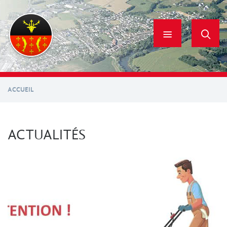
Aller
au
contenu
principal
ACCUEIL
ACTUALITÉS