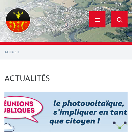
Aller
au
contenu
principal
ACCUEIL
ACTUALITÉS