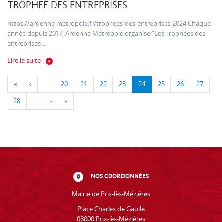
TROPHEE DES ENTREPRISES
https://ardenne-metropole.fr/trophees-des-entreprises-2024 Chaque
année depuis 2017, Ardenne Métropole organise “Les Trophées des
entreprises...
Lire la suite
«
‹
…
20
21
22
23
24
25
26
27
28
…
›
»
NOS COORDONNÉES
Mairie de Prix-lès-Mézières
Place Charles de Gaulle
08000 Prix-lès-Mézières