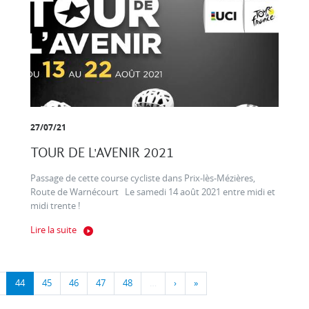
27/07/21
TOUR DE L'AVENIR 2021
Passage de cette course cycliste dans Prix-lès-Mézières,
Route de Warnécourt Le samedi 14 août 2021 entre midi et
midi trente !
Lire la suite
44
45
46
47
48
…
›
»