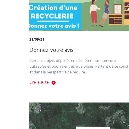
21/09/21
Donnez votre avis
Certains objets déposés en déchèterie sont encore
utilisables et pourraient être valorisés. Partant de ce const
et dans la perspective de réduire...
Lire la suite