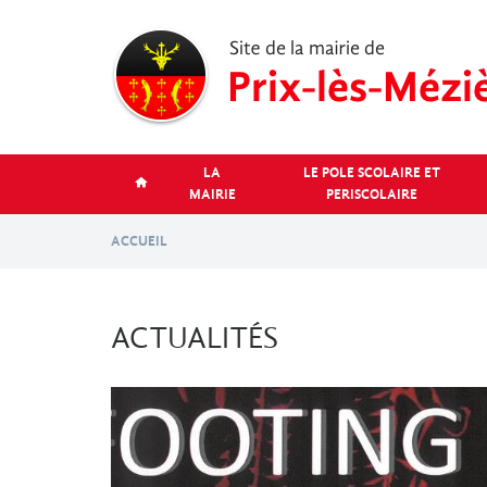
Aller
au
contenu
principal
LA
LE POLE SCOLAIRE ET
MAIRIE
PERISCOLAIRE
ACCUEIL
ACTUALITÉS