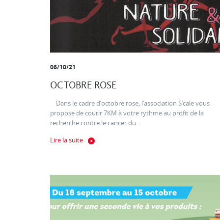
06/10/21
OCTOBRE ROSE
Dans le cadre d’octobre rose, l’association S’cale vous
propose de courir 7KM à votre rythme au profit de la
recherche contre le cancer du...
Lire la suite