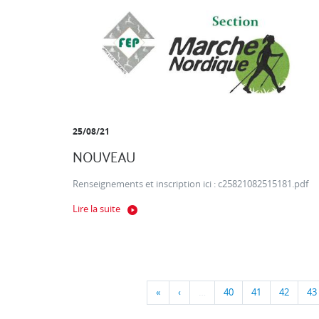
25/08/21
NOUVEAU
Renseignements et inscription ici : c25821082515181.pdf
Lire la suite
«
‹
…
40
41
42
43