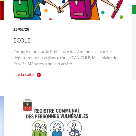
25/06/26
ECOLE
Compte tenu que la Préfecture des Ardennes a placé le
département en vigilance rouge CANICULE, M. le Maire de
Prix-lès-Mézières a pris un arrêté...
Lire la suite