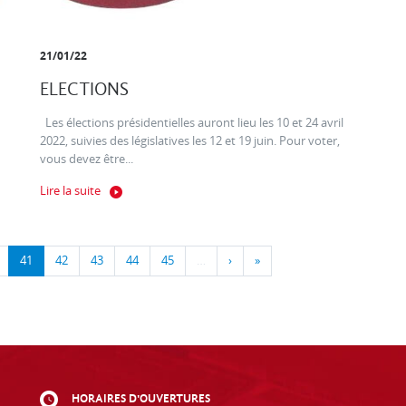
21/01/22
ELECTIONS
Les élections présidentielles auront lieu les 10 et 24 avril
2022, suivies des législatives les 12 et 19 juin. Pour voter,
vous devez être...
Lire la suite
41
42
43
44
45
…
›
»
HORAIRES D'OUVERTURES