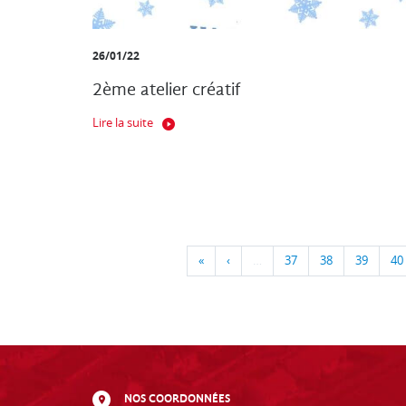
26/01/22
2ème atelier créatif
Lire la suite
«
‹
…
37
38
39
40
NOS COORDONNÉES