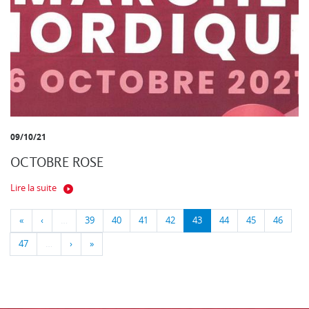
09/10/21
OCTOBRE ROSE
Lire la suite
«
‹
…
39
40
41
42
43
44
45
46
47
…
›
»