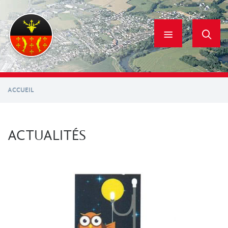
Aller
au
contenu
principal
ACCUEIL
ACTUALITÉS