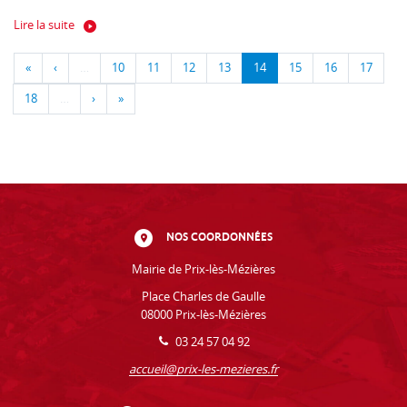
Lire la suite
«
‹
…
10
11
12
13
14
15
16
17
18
…
›
»
NOS COORDONNÉES
Mairie de Prix-lès-Mézières
Place Charles de Gaulle
08000 Prix-lès-Mézières
03 24 57 04 92
accueil@prix-les-mezieres.fr