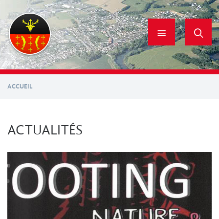
Aller
au
contenu
principal
ACCUEIL
ACTUALITÉS