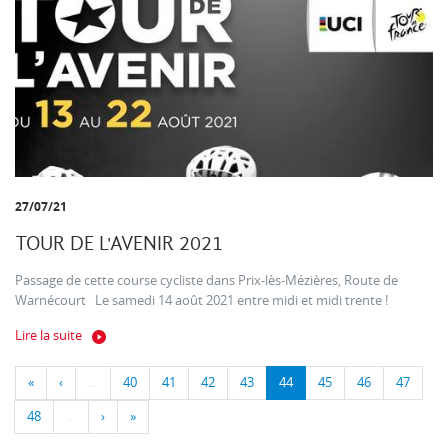
27/07/21
TOUR DE L'AVENIR 2021
Passage de cette course cycliste dans Prix-lès-Mézières, Route de
Warnécourt Le samedi 14 août 2021 entre midi et midi trente !
Lire la suite
«
‹
…
40
41
42
43
44
45
46
47
48
…
›
»