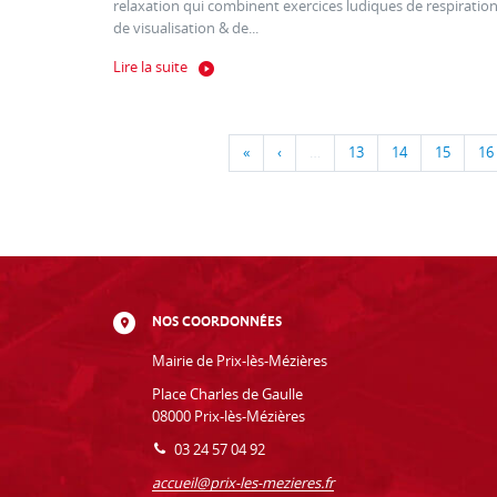
relaxation qui combinent exercices ludiques de respiration
de visualisation & de...
Lire la suite
«
‹
…
13
14
15
16
NOS COORDONNÉES
Mairie de Prix-lès-Mézières
Place Charles de Gaulle
08000 Prix-lès-Mézières
03 24 57 04 92
accueil@prix-les-mezieres.fr