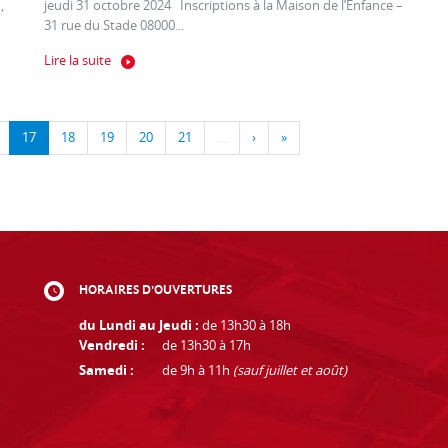
,
jeudi 31 octobre 2024 Inscriptions à la Maison de l’Enfance –
31 rue du Stade 08000...
Lire la suite
17
18
19
20
21
…
›
»
HORAIRES D'OUVERTURES
du Lundi au Jeudi :
de 13h30 à 18h
Vendredi :
de 13h30 à 17h
Samedi :
de 9h à 11h
(sauf juillet et août)