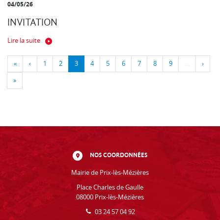
04/05/26
INVITATION
Lire la suite
«
‹
1
2
3
4
5
6
7
8
9
…
›
»
NOS COORDONNÉES
Mairie de Prix-lès-Mézières
Place Charles de Gaulle
08000 Prix-lès-Mézières
03 24 57 04 92