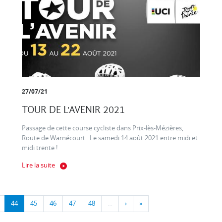
27/07/21
TOUR DE L'AVENIR 2021
Passage de cette course cycliste dans Prix-lès-Mézières,
Route de Warnécourt Le samedi 14 août 2021 entre midi et
midi trente !
Lire la suite
44
45
46
47
48
…
›
»