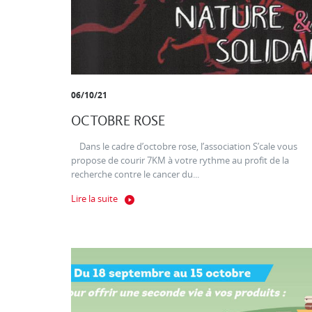
06/10/21
OCTOBRE ROSE
Dans le cadre d’octobre rose, l’association S’cale vous
propose de courir 7KM à votre rythme au profit de la
recherche contre le cancer du...
Lire la suite