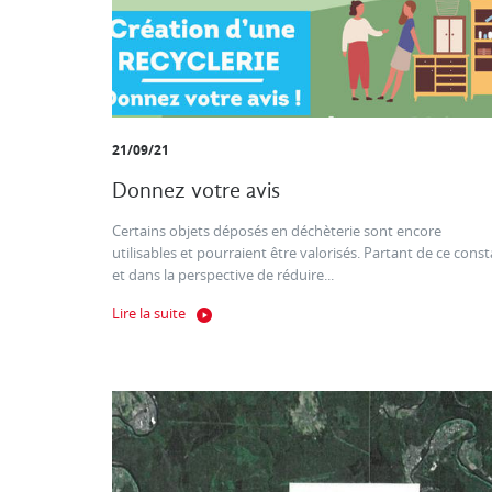
21/09/21
Donnez votre avis
Certains objets déposés en déchèterie sont encore
utilisables et pourraient être valorisés. Partant de ce const
et dans la perspective de réduire...
Lire la suite