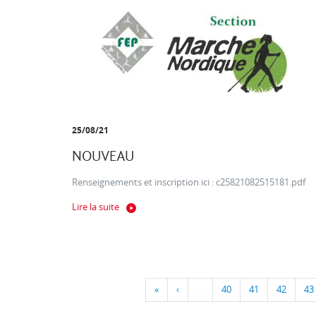
25/08/21
NOUVEAU
Renseignements et inscription ici : c25821082515181.pdf
Lire la suite
«
‹
…
40
41
42
43