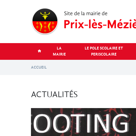
Aller
au
contenu
principal
LA
LE POLE SCOLAIRE ET
MAIRIE
PERISCOLAIRE
ACCUEIL
ACTUALITÉS