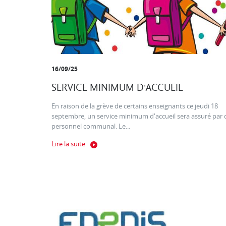
16/09/25
SERVICE MINIMUM D'ACCUEIL
En raison de la grève de certains enseignants ce jeudi 18
septembre, un service minimum d'accueil sera assuré par 
personnel communal. Le...
Lire la suite