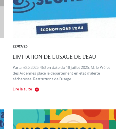
22/07/25
LIMITATION DE L'USAGE DE L'EAU
Par arrêté 2025-463 en date du 18 juillet 2025, M. le Préfet
des Ardennes place le département en état d'alerte
sécheresse. Restrictions de l'usage...
Lire la suite