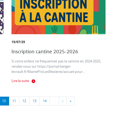
15/07/25
Inscription cantine 2025-2026
Si votre enfant ne fréquentait pas la cantine en 2024-2025,
rendez-vous sur https://portail.berger-
levrault.fr/MairiePrixLesMezieres/accueil pour...
Lire la suite
10
11
12
13
14
…
›
»