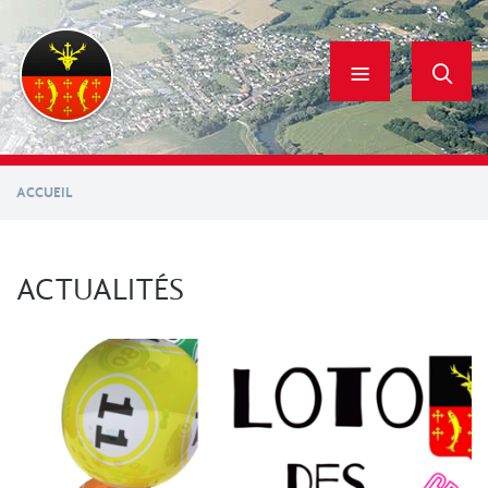
Aller
au
contenu
principal
ACCUEIL
ACTUALITÉS