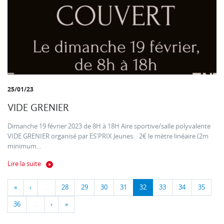
25/01/23
VIDE GRENIER
Dimanche 19 février 2023 de 8H à 18H Aire sportive/salle polyvalente
VIDE GRENIER organisé par ES'PRIX Jeunes. 2€ le mètre linéaire (2m
minimum...
Lire la suite
«
‹
…
28
29
30
31
32
33
34
35
36
…
›
»