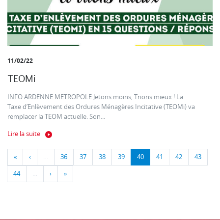
11/02/22
TEOMi
INFO ARDENNE METROPOLE Jetons moins, Trions mieux ! La
Taxe d’Enlèvement des Ordures Ménagères Incitative (TEOMi) va
remplacer la TEOM actuelle. Son...
Lire la suite
«
‹
…
36
37
38
39
40
41
42
43
44
…
›
»