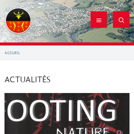
Aller
au
contenu
principal
ACCUEIL
ACTUALITÉS