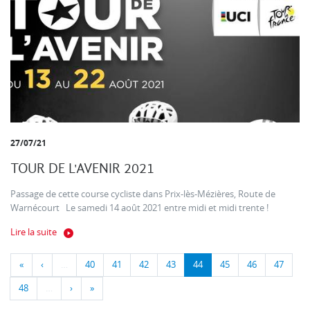
27/07/21
TOUR DE L'AVENIR 2021
Passage de cette course cycliste dans Prix-lès-Mézières, Route de
Warnécourt Le samedi 14 août 2021 entre midi et midi trente !
Lire la suite
«
‹
…
40
41
42
43
44
45
46
47
48
…
›
»