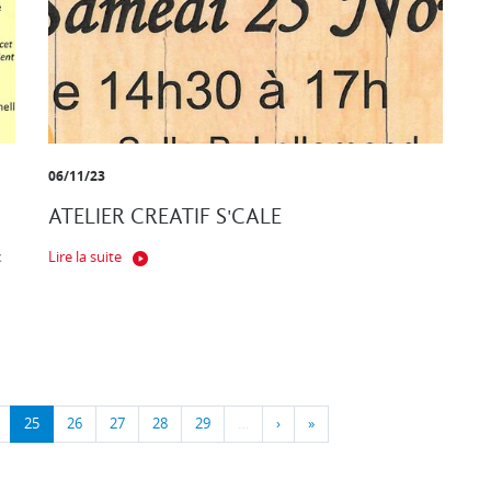
06/11/23
ATELIER CREATIF S'CALE
x
Lire la suite
25
26
27
28
29
…
›
»