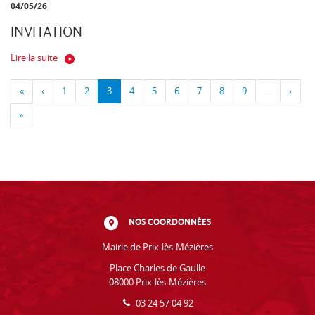
04/05/26
INVITATION
Lire la suite
«
‹
1
2
3
4
5
6
7
8
9
…
›
»
NOS COORDONNÉES
Mairie de Prix-lès-Mézières
Place Charles de Gaulle
08000 Prix-lès-Mézières
03 24 57 04 92