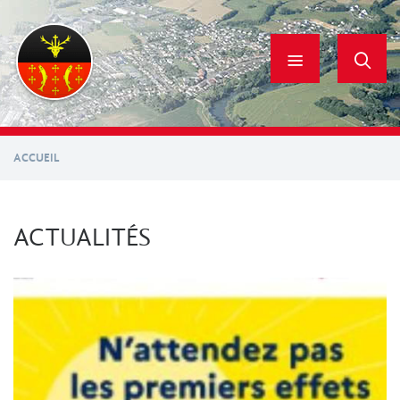
Aller
au
contenu
principal
ACCUEIL
ACTUALITÉS