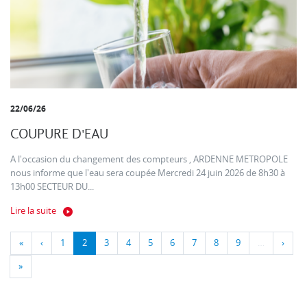
22/06/26
COUPURE D'EAU
A l'occasion du changement des compteurs , ARDENNE METROPOLE
nous informe que l'eau sera coupée Mercredi 24 juin 2026 de 8h30 à
13h00 SECTEUR DU...
Lire la suite
«
‹
1
2
3
4
5
6
7
8
9
…
›
»