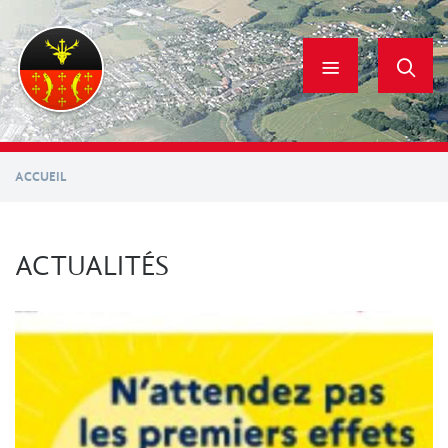
Aller
au
contenu
principal
ACCUEIL
ACTUALITÉS