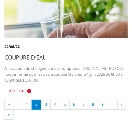
22/06/26
COUPURE D'EAU
A l'occasion du changement des compteurs , ARDENNE METROPOLE
nous informe que l'eau sera coupée Mercredi 24 juin 2026 de 8h30 à
13h00 SECTEUR DU...
Lire la suite
«
‹
1
2
3
4
5
6
7
8
9
…
›
»