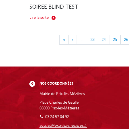
SOIREE BLIND TEST
Lire la suite
«
‹
…
23
24
25
26
NOS COORDONNÉES
Mairie de Prix-lès-Mézières
Place Charles de Gaulle
08000 Prix-lès-Mézières
03 24 57 04 92
accueil@prix-les-mezieres.fr