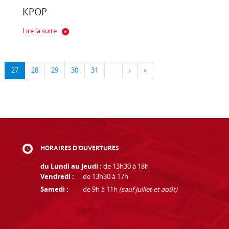
KPOP
Lire la suite
27
28
29
30
31
…
›
»
HORAIRES D'OUVERTURES
du Lundi au Jeudi :
de 13h30 à 18h
Vendredi :
de 13h30 à 17h
Samedi :
de 9h à 11h
(sauf juillet et août)