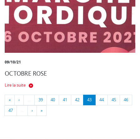
09/10/21
OCTOBRE ROSE
Lire la suite
«
‹
…
39
40
41
42
43
44
45
46
47
…
›
»