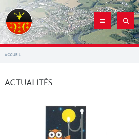
Aller
au
contenu
principal
ACCUEIL
ACTUALITÉS