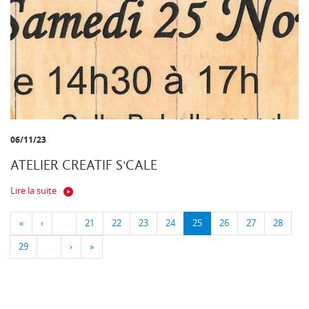
06/11/23
ATELIER CREATIF S'CALE
Lire la suite
«
‹
…
21
22
23
24
25
26
27
28
29
…
›
»