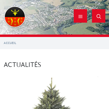
Aller
au
contenu
principal
ACCUEIL
ACTUALITÉS