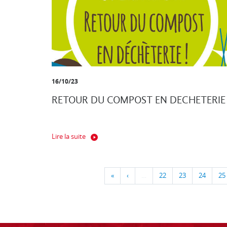
16/10/23
RETOUR DU COMPOST EN DECHETERIE
Lire la suite
«
‹
…
22
23
24
25