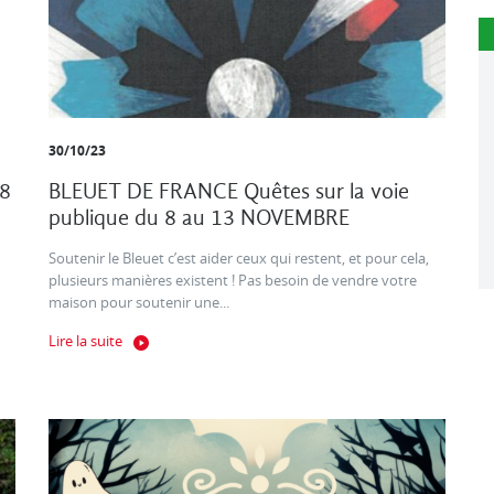
30/10/23
8
BLEUET DE FRANCE Quêtes sur la voie
publique du 8 au 13 NOVEMBRE
Soutenir le Bleuet c’est aider ceux qui restent, et pour cela,
plusieurs manières existent ! Pas besoin de vendre votre
maison pour soutenir une...
Lire la suite