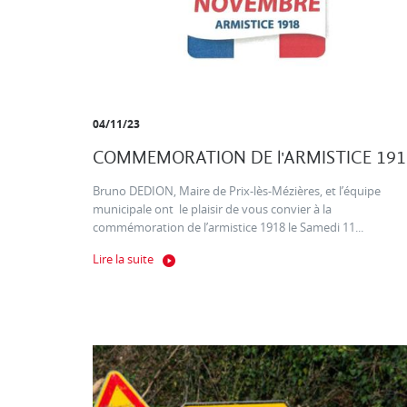
04/11/23
COMMEMORATION DE l'ARMISTICE 191
Bruno DEDION, Maire de Prix-lès-Mézières, et l’équipe
municipale ont le plaisir de vous convier à la
commémoration de l’armistice 1918 le Samedi 11...
Lire la suite