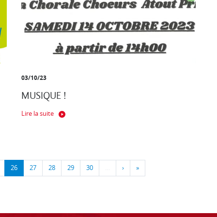
03/10/23
MUSIQUE !
Lire la suite
26
27
28
29
30
…
›
»