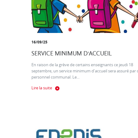
16/09/25
SERVICE MINIMUM D'ACCUEIL
En raison de la grève de certains enseignants ce jeudi 18
septembre, un service minimum d'accueil sera assuré par 
personnel communal. Le...
Lire la suite