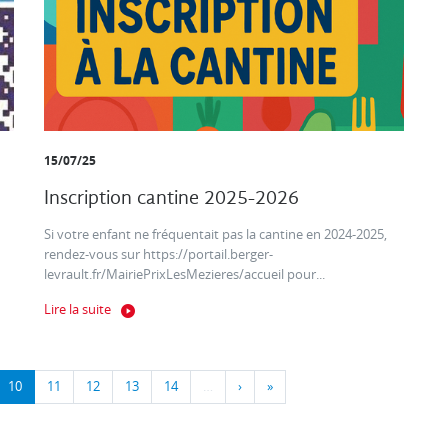
15/07/25
Inscription cantine 2025-2026
Si votre enfant ne fréquentait pas la cantine en 2024-2025,
rendez-vous sur https://portail.berger-
levrault.fr/MairiePrixLesMezieres/accueil pour...
Lire la suite
10
11
12
13
14
…
›
»