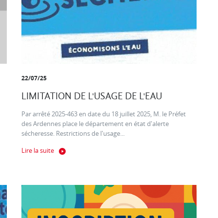
22/07/25
LIMITATION DE L'USAGE DE L'EAU
Par arrêté 2025-463 en date du 18 juillet 2025, M. le Préfet
des Ardennes place le département en état d'alerte
sécheresse. Restrictions de l'usage...
Lire la suite