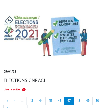
05/01/21
ELECTIONS CNRACL
Lire la suite
«
‹
…
43
44
45
46
47
48
49
50