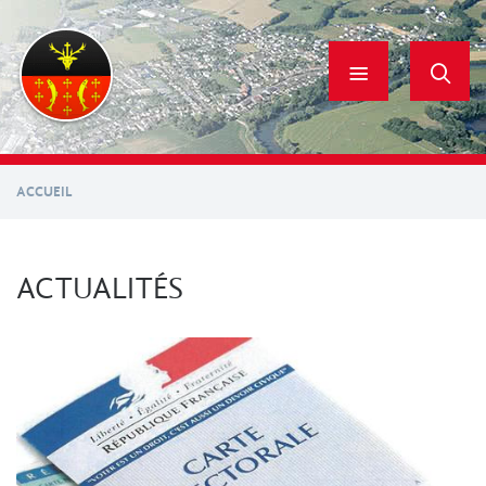
Aller
au
contenu
principal
ACCUEIL
ACTUALITÉS