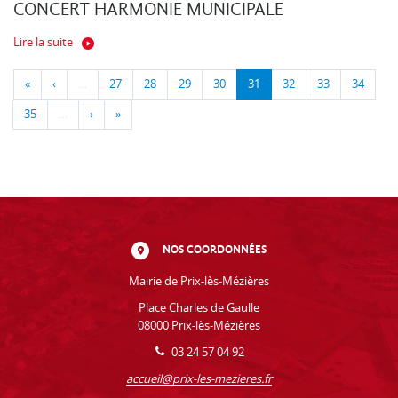
CONCERT HARMONIE MUNICIPALE
Lire la suite
«
‹
…
27
28
29
30
31
32
33
34
35
…
›
»
NOS COORDONNÉES
Mairie de Prix-lès-Mézières
Place Charles de Gaulle
08000 Prix-lès-Mézières
03 24 57 04 92
accueil@prix-les-mezieres.fr