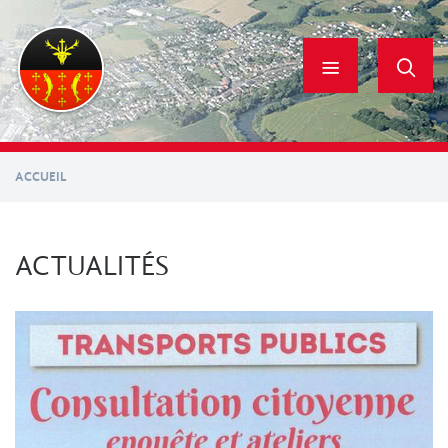
Aller
au
contenu
principal
ACCUEIL
ACTUALITÉS