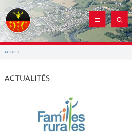
Aller
au
contenu
principal
ACCUEIL
ACTUALITÉS