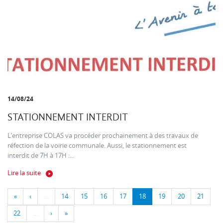
14/08/24
STATIONNEMENT INTERDIT
L’entreprise COLAS va procéder prochainement à des travaux de
réfection de la voirie communale. Aussi, le stationnement est
interdit de 7H à 17H :...
Lire la suite
«
‹
…
14
15
16
17
18
19
20
21
22
…
›
»