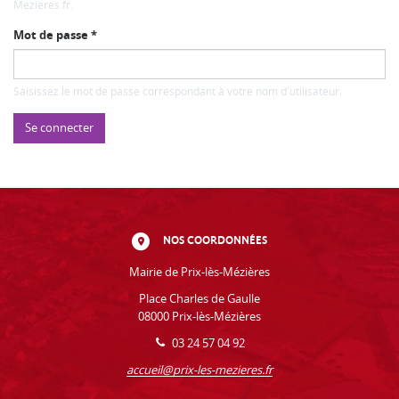
Mezieres.fr.
Mot de passe
*
Saisissez le mot de passe correspondant à votre nom d'utilisateur.
Se connecter
NOS COORDONNÉES
Mairie de Prix-lès-Mézières
Place Charles de Gaulle
08000 Prix-lès-Mézières
03 24 57 04 92
accueil@prix-les-mezieres.fr