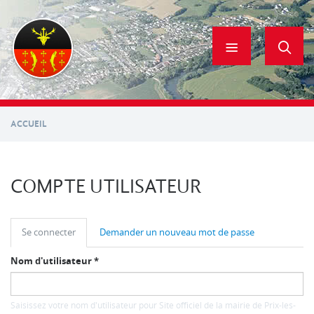
Aller
au
contenu
principal
ACCUEIL
COMPTE UTILISATEUR
ONGLETS
Se connecter
(onglet
Demander un nouveau mot de passe
PRINCIPAUX
actif)
Nom d'utilisateur
*
Saisissez votre nom d'utilisateur pour Site officiel de la mairie de Prix-les-