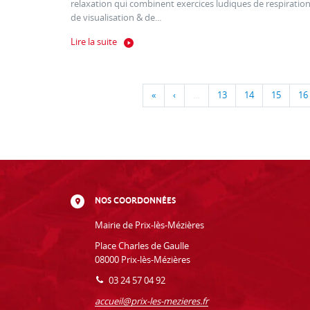
relaxation qui combinent exercices ludiques de respiration
de visualisation & de...
Lire la suite
«
‹
…
13
14
15
16
NOS COORDONNÉES
Mairie de Prix-lès-Mézières
Place Charles de Gaulle
08000 Prix-lès-Mézières
03 24 57 04 92
accueil@prix-les-mezieres.fr