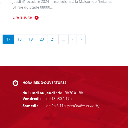
,
jeudi 31 octobre 2024 Inscriptions à la Maison de l’Enfance –
31 rue du Stade 08000...
Lire la suite
17
18
19
20
21
…
›
»
HORAIRES D'OUVERTURES
du Lundi au Jeudi :
de 13h30 à 18h
Vendredi :
de 13h30 à 17h
Samedi :
de 9h à 11h
(sauf juillet et août)