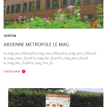
16/07/26
ARDENNE METROPOLE LE MAG
le_mag_ete_2026.pdf le_mag_mai_2026.pdf le_mag_avril_2026.pdf
le_mag_mars_26.pdf le_mag_fev_26.pdf le_mag_janv_26.pdf
le_mag_dec_25.pdf le_mag_nov_25...
Lire la suite