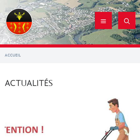
Aller
au
contenu
principal
ACCUEIL
ACTUALITÉS