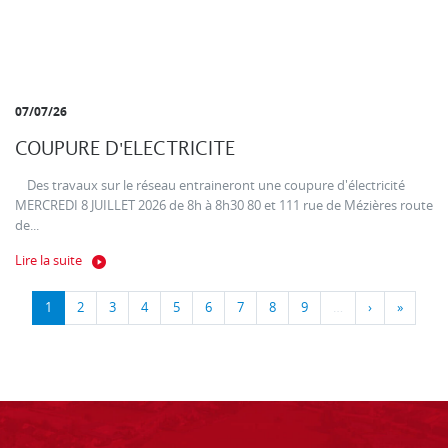
07/07/26
COUPURE D'ELECTRICITE
Des travaux sur le réseau entraineront une coupure d'électricité
MERCREDI 8 JUILLET 2026 de 8h à 8h30 80 et 111 rue de Mézières route
de...
Lire la suite
1
2
3
4
5
6
7
8
9
…
›
»